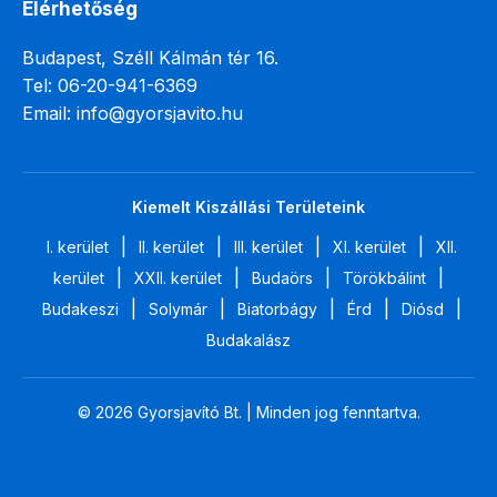
Elérhetőség
Budapest, Széll Kálmán tér 16.
Tel: 06-20-941-6369
Email: info@gyorsjavito.hu
Kiemelt Kiszállási Területeink
|
|
|
|
I. kerület
II. kerület
III. kerület
XI. kerület
XII.
|
|
|
|
kerület
XXII. kerület
Budaörs
Törökbálint
|
|
|
|
|
Budakeszi
Solymár
Biatorbágy
Érd
Diósd
Budakalász
© 2026 Gyorsjavító Bt. | Minden jog fenntartva.