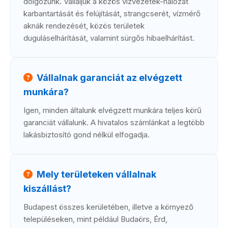
dolgozunk. Vállaljuk a közös vízvezeték-hálózat
karbantartását és felújítását, strangcserét, vízmérő
aknák rendezését, közös területek
duguláselhárítását, valamint sürgős hibaelhárítást.
Vállalnak garanciát az elvégzett
munkára?
Igen, minden általunk elvégzett munkára teljes körű
garanciát vállalunk. A hivatalos számlánkat a legtöbb
lakásbiztosító gond nélkül elfogadja.
Mely területeken vállalnak
kiszállást?
Budapest összes kerületében, illetve a környező
településeken, mint például Budaörs, Érd,