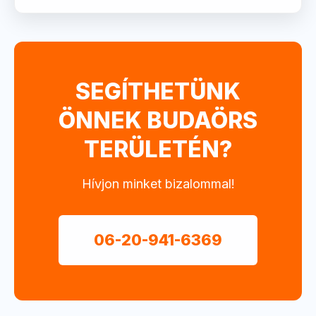
SEGÍTHETÜNK
ÖNNEK BUDAÖRS
TERÜLETÉN?
Hívjon minket bizalommal!
06-20-941-6369