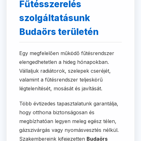
Fűtésszerelés
szolgáltatásunk
Budaörs területén
Egy megfelelően működő fűtésrendszer
elengedhetetlen a hideg hónapokban.
Vállaljuk radiátorok, szelepek cseréjét,
valamint a fűtésrendszer teljeskörű
légtelenítését, mosását és javítását.
Több évtizedes tapasztalatunk garantálja,
hogy otthona biztonságosan és
megbízhatóan legyen meleg egész télen,
gázszivárgás vagy nyomásvesztés nélkül.
Szakembereink kifejezetten
Budaörs