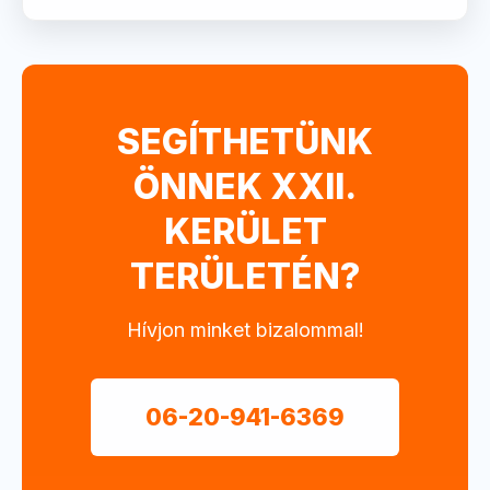
SEGÍTHETÜNK
ÖNNEK XXII.
KERÜLET
TERÜLETÉN?
Hívjon minket bizalommal!
06-20-941-6369