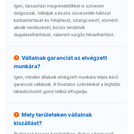
Igen, társasházi megrendelőkkel is szívesen
dolgozunk. Vállaljuk a közös vízvezeték-hálózat
karbantartását és felújítását, strangcserét, vízmérő
aknák rendezését, közös területek
duguláselhárítását, valamint sürgős hibaelhárítást.
Vállalnak garanciát az elvégzett
munkára?
Igen, minden általunk elvégzett munkára teljes körű
garanciát vállalunk. A hivatalos számlánkat a legtöbb
lakásbiztosító gond nélkül elfogadja.
Mely területeken vállalnak
kiszállást?
Budapest összes kerületében, illetve a környező