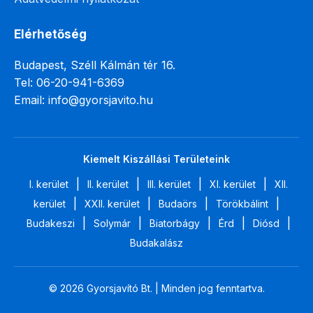
Elérhetőség
Budapest, Széll Kálmán tér 16.
Tel: 06-20-941-6369
Email: info@gyorsjavito.hu
Kiemelt Kiszállási Területeink
|
|
|
|
I. kerület
II. kerület
III. kerület
XI. kerület
XII.
|
|
|
|
kerület
XXII. kerület
Budaörs
Törökbálint
|
|
|
|
|
Budakeszi
Solymár
Biatorbágy
Érd
Diósd
Budakalász
© 2026 Gyorsjavító Bt. | Minden jog fenntartva.