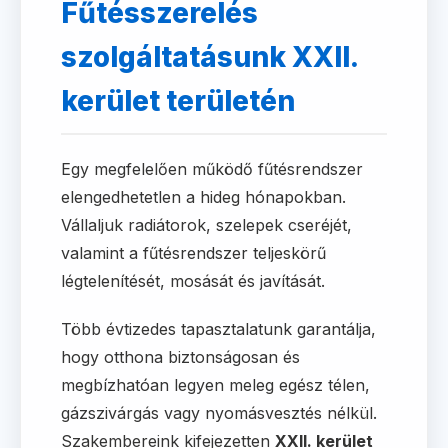
Fűtésszerelés
szolgáltatásunk XXII.
kerület területén
Egy megfelelően működő fűtésrendszer
elengedhetetlen a hideg hónapokban.
Vállaljuk radiátorok, szelepek cseréjét,
valamint a fűtésrendszer teljeskörű
légtelenítését, mosását és javítását.
Több évtizedes tapasztalatunk garantálja,
hogy otthona biztonságosan és
megbízhatóan legyen meleg egész télen,
gázszivárgás vagy nyomásvesztés nélkül.
Szakembereink kifejezetten
XXII. kerület