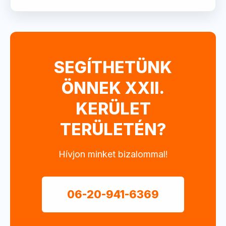
SEGÍTHETÜNK
ÖNNEK XXII.
KERÜLET
TERÜLETÉN?
Hívjon minket bizalommal!
06-20-941-6369