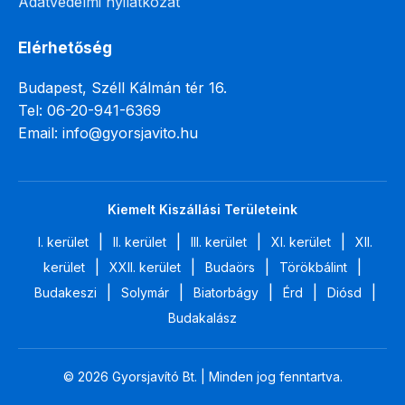
Adatvédelmi nyilatkozat
Elérhetőség
Budapest, Széll Kálmán tér 16.
Tel: 06-20-941-6369
Email: info@gyorsjavito.hu
Kiemelt Kiszállási Területeink
|
|
|
|
I. kerület
II. kerület
III. kerület
XI. kerület
XII.
|
|
|
|
kerület
XXII. kerület
Budaörs
Törökbálint
|
|
|
|
|
Budakeszi
Solymár
Biatorbágy
Érd
Diósd
Budakalász
© 2026 Gyorsjavító Bt. | Minden jog fenntartva.