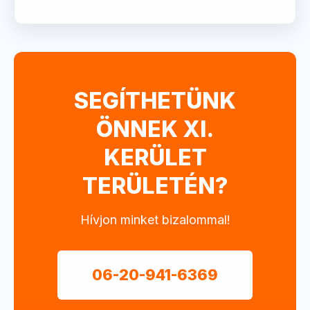
SEGÍTHETÜNK
ÖNNEK XI.
KERÜLET
TERÜLETÉN?
Hívjon minket bizalommal!
06-20-941-6369