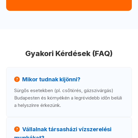
Gyakori Kérdések (FAQ)
Mikor tudnak kijönni?
Sürgős esetekben (pl. csőtörés, gázszivárgás)
Budapesten és környékén a legrövidebb időn belüli
a helyszínre érkezünk.
Vállalnak társasházi vízszerelési
munkákat?