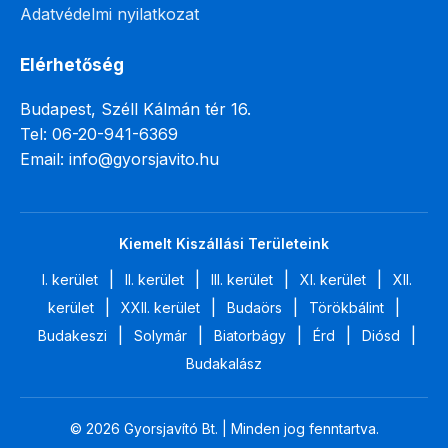
Adatvédelmi nyilatkozat
Elérhetőség
Budapest, Széll Kálmán tér 16.
Tel: 06-20-941-6369
Email: info@gyorsjavito.hu
Kiemelt Kiszállási Területeink
|
|
|
|
I. kerület
II. kerület
III. kerület
XI. kerület
XII.
|
|
|
|
kerület
XXII. kerület
Budaörs
Törökbálint
|
|
|
|
|
Budakeszi
Solymár
Biatorbágy
Érd
Diósd
Budakalász
© 2026 Gyorsjavító Bt. | Minden jog fenntartva.