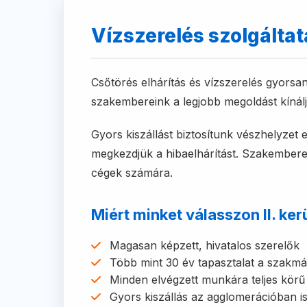
Vízszerelés szolgáltatá
Csőtörés elhárítás és vízszerelés gyorsa
szakembereink a legjobb megoldást kínálj
Gyors kiszállást biztosítunk vészhelyzet 
megkezdjük a hibaelhárítást. Szakembere
cégek számára.
Miért minket válasszon II. ker
Magasan képzett, hivatalos szerelők
Több mint 30 év tapasztalat a szakm
Minden elvégzett munkára teljes körű 
Gyors kiszállás az agglomerációban is