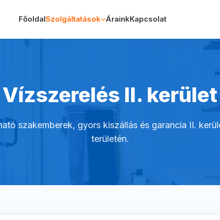
Főoldal
Szolgáltatások
Áraink
Kapcsolat
Vízszerelés II. kerület
tó szakemberek, gyors kiszállás és garancia II. kerü
területén.