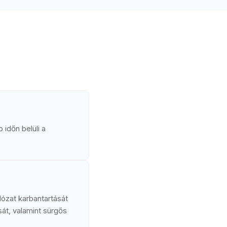
időn belüli a
lózat karbantartását
sát, valamint sürgős