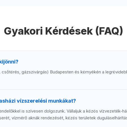
Gyakori Kérdések (FAQ)
kijönni?
 csőtörés, gázszivárgás) Budapesten és környékén a legrövidebb 
sasházi vízszerelési munkákat?
endelőkkel is szívesen dolgozunk. Vállaljuk a közös vízvezeték-há
gcserét, vízmérő aknák rendezését, közös területek duguláselhárítá