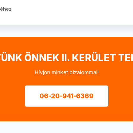
jéhez
ÜNK ÖNNEK II. KERÜLET T
Hívjon minket bizalommal!
06-20-941-6369