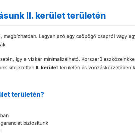
sunk II. kerület területén
n, megbízhatóan. Legyen szó egy csöpögő csapról vagy egy t
ák.
esetén, így a vízkár minimalizálható. Korszerű eszközeinkkel
ink kifejezetten
II. kerület
területén és vonzáskörzetében k
ület területén?
ában
garanciát biztosítunk
!