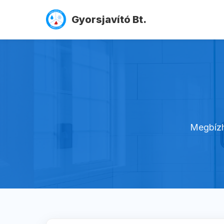
Gyorsjavító Bt.
Megbízha