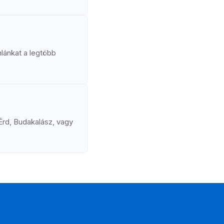
mlánkat a legtöbb
Érd, Budakalász, vagy