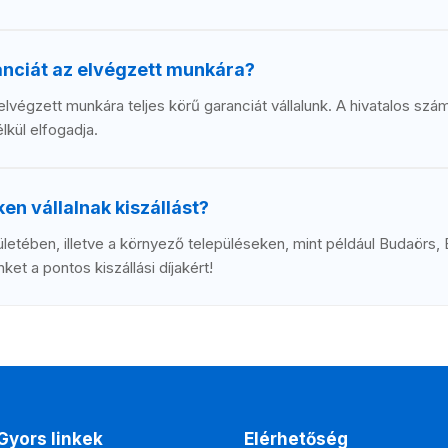
anciát az elvégzett munkára?
elvégzett munkára teljes körű garanciát vállalunk. A hivatalos szá
lkül elfogadja.
en vállalnak kiszállást?
etében, illetve a környező településeken, mint például Budaörs, 
et a pontos kiszállási díjakért!
Gyors linkek
Elérhetőség