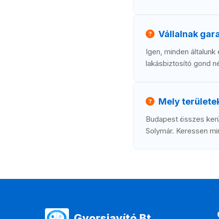
Vállalnak gar
Igen, minden általunk 
lakásbiztosító gond né
Mely területek
Budapest összes kerül
Solymár. Keressen mink
Gyorsjavító Bt.